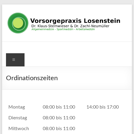
Zum
Inhalt
springen
Vorsorgepraxis
Vorsorgepraxis
für
Menü
Losenstein
Allgemeinmedizin
Dr. Klaus-
Ordinationszeiten
Sternwieser &
Dr. Zachl-
Neumüller OG
Montag
08:00 bis 11:00
14:00 bis 17:00
Dienstag
08:00 bis 11:00
Mittwoch
08:00 bis 11:00