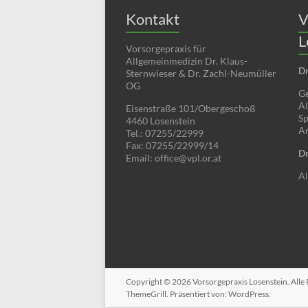
Kontakt
V
L
Vorsorgepraxis für
Allgemeinmedizin Dr. Klaus-
Dr
Sternwieser & Dr. Zachl-Neumüller
OG
Ge
Al
Eisenstraße 101/Obergeschoß
Sp
4460 Losenstein
Ar
Tel.: 07255/22999
Fax: 07255/22999/14
Dr
Email: office@vpl.or.at
Al
Copyright © 2026
Vorsorgepraxis Losenstein
. All
ThemeGrill. Präsentiert von:
WordPress
.