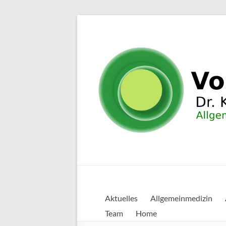
Zum
Inhalt
springen
Vorsorgepraxis
Vorsorgepraxis
für
Aktuelles
Allgemeinmedizin
Losenstein
Allgemeinmedizin
Team
Home
Dr. Klaus-