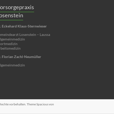
orsorgepraxis
osenstein
. Eckehard Klaus-Sternwieser
meindearzt Losenstein – Laussa
lgemeinmedizin
ortmedizin
beitsmedizin
. Florian Zachl-Neumüller
lgemeinmedizin
e Rechte vorbehalten. Theme
Spacious
von