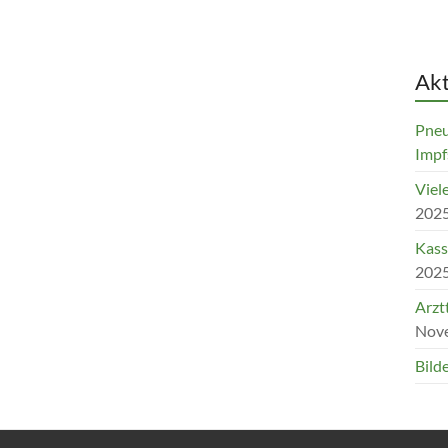
Akt
Pneu
Impf
Viel
202
Kass
202
Arzt
Nov
Bild