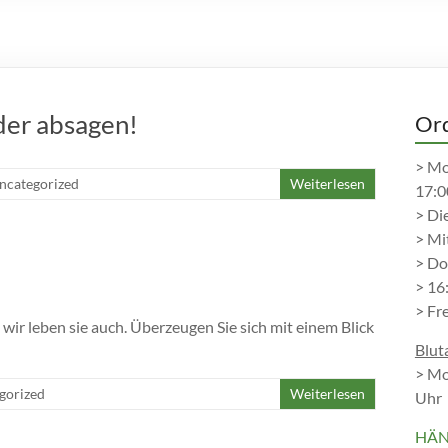
der absagen!
Ord
> Mo
ncategorized
Weiterlesen
17:0
> Di
> Mi
> Do
> 16
> Fr
 wir leben sie auch. Überzeugen Sie sich mit einem Blick
Blut
> Mo
gorized
Weiterlesen
Uhr
HÄN